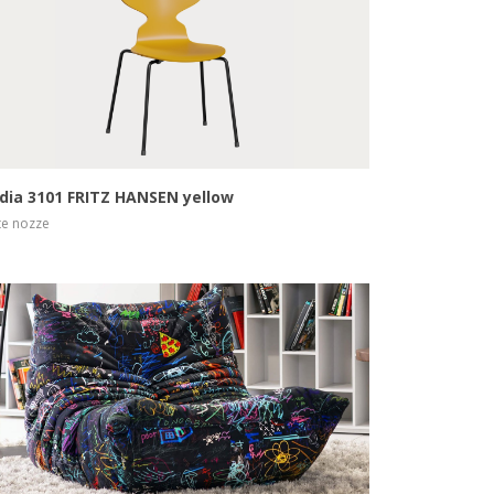
Scopri di più
dia 3101 FRITZ HANSEN yellow
te nozze
Scopri di più