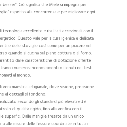
 besser”. Ciò significa che Miele si impegna per
lio” rispetto alla concorrenza e per migliorare ogni
 tecnologia eccellente e risultati eccezionali con il
getico. Questo vale per la cura igienica e delicata
menti e delle stoviglie così come per un piacere nel
rso quando si cucina sul piano cottura o al forno.
antito dalle caratteristiche di dotazione offerte
strano i numerosi riconoscimenti ottenuti nei test
inomati al mondo.
i vera maestria artigianale, dove visione, precisione
e ai dettagli si fondono.
ealizzato secondo gli standard più elevati ed è
ollo di qualità rigido, fino alla verifica con il
le superfici. Dalle maniglie fresate da un unico
no alle misure delle fessure coordinate in tutti i