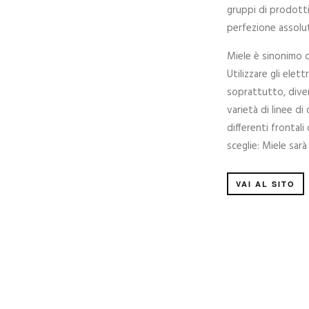
gruppi di prodotti
perfezione assolu
Miele è sinonimo d
Utilizzare gli elet
soprattutto, diver
varietà di linee d
differenti frontali
sceglie: Miele sar
VAI AL SITO