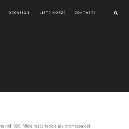
OCCASIONI
LISTE NOZZE
CONTATTI
ne nel 1899, Miele resta fedele alla promessa del