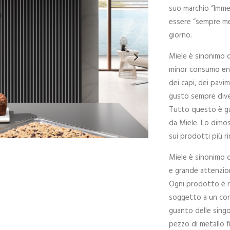
suo marchio “Immer
essere “sempre meg
giorno.
Miele è sinonimo di
minor consumo ener
dei capi, dei pavi
gusto sempre dive
Tutto questo è gar
da Miele. Lo dimo
sui prodotti più r
Miele è sinonimo d
e grande attenzion
Ogni prodotto è r
soggetto a un contr
guanto delle singo
pezzo di metallo fi