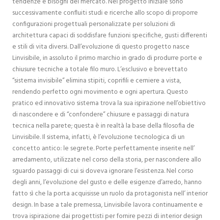
tendenze e bisogni del mercato. Nel progetto iniziale sono
successivamente confluiti studi e ricerche allo scopo di proporre
configurazioni progettuali personalizzate per soluzioni di
architettura capaci di soddisfare funzioni specifiche, gusti differenti
e stili di vita diversi. Dall’evoluzione di questo progetto nasce
Linvisibile, in assoluto il primo marchio in grado di produrre porte e
chiusure tecniche a totale filo muro. L’esclusivo e brevettato
“sistema invisibile” elimina stipiti, coprifili e cerniere a vista,
rendendo perfetto ogni movimento e ogni apertura. Questo
pratico ed innovativo sistema trova la sua ispirazione nell’obiettivo
di nascondere e di “confondere” chiusure e passaggi di natura
tecnica nella parete; questa è in realtà la base della filosofia de
Linvisibile. Il sistema, infatti, è l’evoluzione tecnologica di un
concetto antico: le segrete. Porte perfettamente inserite nell’
arredamento, utilizzate nel corso della storia, per nascondere allo
sguardo passaggi di cui si doveva ignorare l’esistenza. Nel corso
degli anni, l’evoluzione del gusto e delle esigenze d’arredo, hanno
fatto sì che la porta acquisisse un ruolo da protagonista nell’ interior
design. In base a tale premessa, Linvisibile lavora continuamente e
trova ispirazione dai progettisti per fornire pezzi di interior design